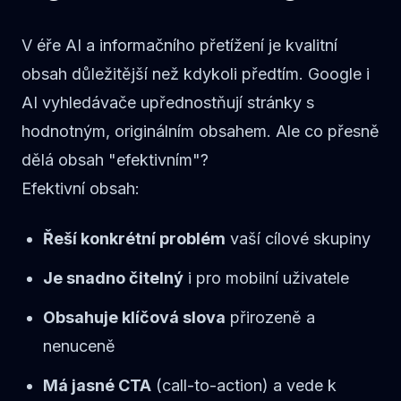
V éře AI a informačního přetížení je kvalitní
obsah důležitější než kdykoli předtím. Google i
AI vyhledávače upřednostňují stránky s
hodnotným, originálním obsahem. Ale co přesně
dělá obsah "efektivním"?
Efektivní obsah:
Řeší konkrétní problém
vaší cílové skupiny
Je snadno čitelný
i pro mobilní uživatele
Obsahuje klíčová slova
přirozeně a
nenuceně
Má jasné CTA
(call-to-action) a vede k